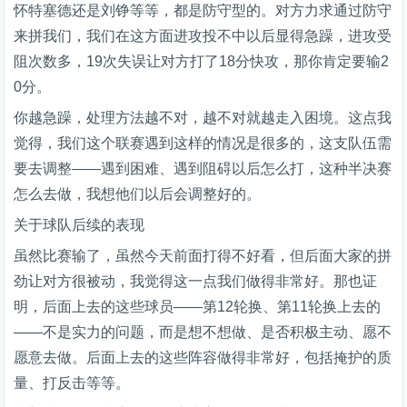
怀特塞德还是刘铮等等，都是防守型的。对方力求通过防守
来拼我们，我们在这方面进攻投不中以后显得急躁，进攻受
阻次数多，19次失误让对方打了18分快攻，那你肯定要输2
0分。
你越急躁，处理方法越不对，越不对就越走入困境。这点我
觉得，我们这个联赛遇到这样的情况是很多的，这支队伍需
要去调整——遇到困难、遇到阻碍以后怎么打，这种半决赛
怎么去做，我想他们以后会调整好的。
关于球队后续的表现
虽然比赛输了，虽然今天前面打得不好看，但后面大家的拼
劲让对方很被动，我觉得这一点我们做得非常好。那也证
明，后面上去的这些球员——第12轮换、第11轮换上去的
——不是实力的问题，而是想不想做、是否积极主动、愿不
愿意去做。后面上去的这些阵容做得非常好，包括掩护的质
量、打反击等等。