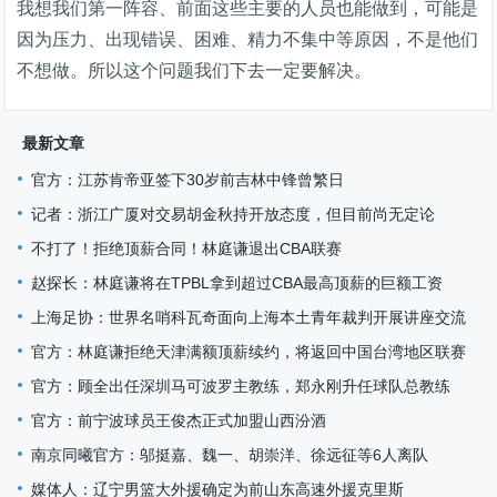
我想我们第一阵容、前面这些主要的人员也能做到，可能是
因为压力、出现错误、困难、精力不集中等原因，不是他们
不想做。所以这个问题我们下去一定要解决。
最新文章
官方：江苏肯帝亚签下30岁前吉林中锋曾繁日
记者：浙江广厦对交易胡金秋持开放态度，但目前尚无定论
不打了！拒绝顶薪合同！林庭谦退出CBA联赛
赵探长：林庭谦将在TPBL拿到超过CBA最高顶薪的巨额工资
上海足协：世界名哨科瓦奇面向上海本土青年裁判开展讲座交流
官方：林庭谦拒绝天津满额顶薪续约，将返回中国台湾地区联赛
官方：顾全出任深圳马可波罗主教练，郑永刚升任球队总教练
官方：前宁波球员王俊杰正式加盟山西汾酒
南京同曦官方：邬挺嘉、魏一、胡崇洋、徐远征等6人离队
媒体人：辽宁男篮大外援确定为前山东高速外援克里斯