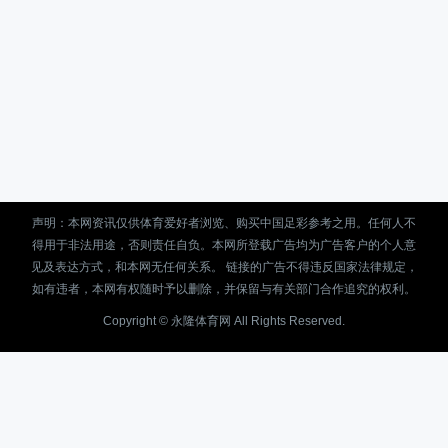
声明：本网资讯仅供体育爱好者浏览、购买中国足彩参考之用。任何人不
得用于非法用途，否则责任自负。本网所登载广告均为广告客户的个人意
见及表达方式，和本网无任何关系。 链接的广告不得违反国家法律规定，
如有违者，本网有权随时予以删除，并保留与有关部门合作追究的权利。
Copyright ©
永隆体育网
All Rights Reserved.