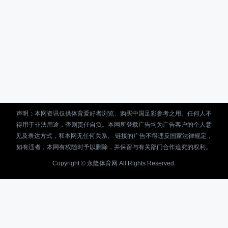
声明：本网资讯仅供体育爱好者浏览、购买中国足彩参考之用。任何人不
得用于非法用途，否则责任自负。本网所登载广告均为广告客户的个人意
见及表达方式，和本网无任何关系。 链接的广告不得违反国家法律规定，
如有违者，本网有权随时予以删除，并保留与有关部门合作追究的权利。
Copyright ©
永隆体育网
All Rights Reserved.