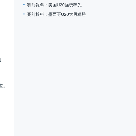
賽前報料：美国U20強勢秤先
賽前報料：墨西哥U20大勇穩勝
1
位。