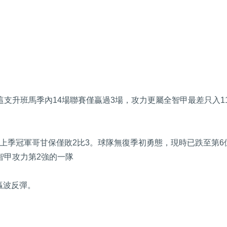
這支升班馬季內14場聯賽僅贏過3場，攻力更屬全智甲最差只入1
。
上季冠軍哥甘保僅敗2比3。球隊無復季初勇態，現時已跌至第6
智甲攻力第2強的一隊
贏波反彈。