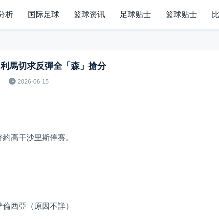
分析
国际足球
篮球资讯
足球贴士
篮球贴士
：利馬切求反彈全「森」搶分

2026-06-15
鋒約高干沙里斯停賽。
華倫西亞（原因不詳）