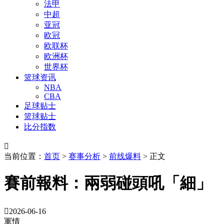
法甲
中超
亚冠
欧冠
欧联杯
欧洲杯
世界杯
篮球资讯
NBA
CBA
足球贴士
篮球贴士
比分指数

当前位置：
首页
>
赛事分析
>
前线爆料
> 正文
賽前報料：兩弱碰頭吼「細」

2026-06-16
軍情