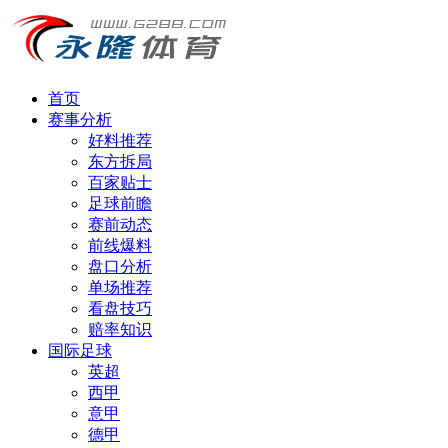
首页
赛事分析
好料推荐
东方拆局
百家贴士
足球前瞻
赛前动态
前线爆料
盘口分析
单场推荐
看盘技巧
赔率知识
国际足球
英超
西甲
意甲
德甲