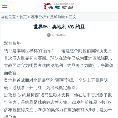

当前位置：
首页
>
赛事分析
>
足球前瞻
> 正文
世界杯：奥地利 VS 约旦

2026-06-16
双方形势：
约旦是本届世界杯的“新军”——这是这个阿拉伯国家历史上
首次闯入世界杯决赛圈。球队在近年已成为亚洲区域强队，
首战面对实力明显占优的奥地利，约旦将全力防守，争取体
面收官。
奥地利首战面对小组最弱的“新军”约旦，全队上下目标明
确：必须拿下开门红，为出线奠定基础。
进攻核心“约旦梅西”塔马里独木支撑，他在法甲雷恩踢了数
年主力，是约旦足球的标志性人物。20岁的前锋易卜拉欣·
萨布拉值得关注，26岁的奥尔万在世预赛打入9球，是另一
得分点。