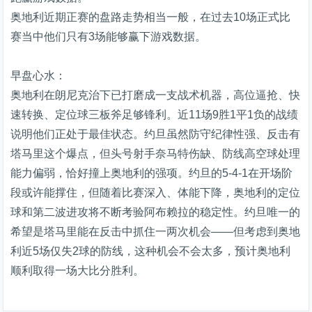
奥地利近期正赛的盘路走势相当一般，在过去10场正式比
赛当中他们只有3场能够赢下游戏数据。
早盘心水：
奥地利在朗尼克治下已打磨成一支战术机器，高位逼抢、快
速转换、定位球三板斧足够锋利。近11场9胜1平1负的战绩
说明他们正处于最佳状态。约旦虽然防守纪律性强、反击有
塔马里这个爆点，但头号射手奈马特伤缺、防线高空球处理
能力偏弱，恰好撞上奥地利的强项。约旦的5-4-1在开场阶
段或许能撑住，但随着比赛深入、体能下降，奥地利的定位
球和第二波进攻将不断考验阿布赖拉的稳定性。约旦唯一的
希望是塔马里能在反击中抓住一两次机会——但考虑到奥地
利近5场仅失2球的防线，这种机会不会太多，预计奥地利
顺利取得一场大比分胜利。