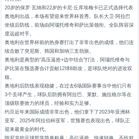
20岁的保罗·瓦纳和22岁的卡尼·丘库埃梅卡已正式选择代表
奥地利出战，本场有望迎来世界杯首秀。队长大卫·阿拉巴
坐镇后防线，前场由阿瑙托维奇和萨比策领衔。全队阵容深
度远超对手。
奥地利在世界杯前的热身赛打出了非常出色的成绩，他们连
续击败了突尼斯、韩国和加纳三支劲旅。
奥地利是典型的“高压逼抢+边中结合”打法，阿瑙托维奇与
萨比策在预选赛合计贡献12球8助攻，是球队绝对的进攻双
核。
奥地利后防线表现稳健，在过去6场国际赛事当中他们只有
3个丢球产生，球队后防拥有阿拉巴、莱默、施拉格尔等在
顶级联赛效力的球员，经验和实力足够。
约旦近年来国际成绩非常出色，他们拿下了2023年亚洲杯
亚军、2025年阿拉伯杯亚军，世预赛也表现出色，球队正
迎来最黄金的时代。
朗尼克的足球哲学简单粗暴：高位逼抢、快速转换、不给对